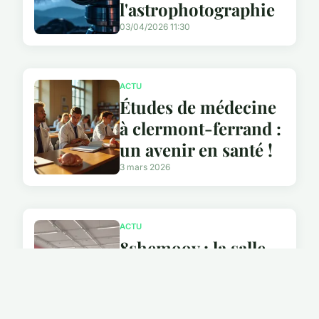
l'astrophotographie
03/04/2026 11:30
ACTU
Études de médecine
à clermont-ferrand :
un avenir en santé !
3 mars 2026
ACTU
8shemoov : la salle
de sport
incontournable pour
les femmes