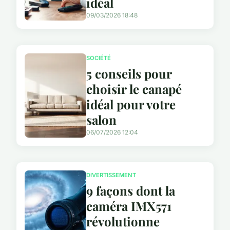
idéal
09/03/2026 18:48
SOCIÉTÉ
5 conseils pour
choisir le canapé
idéal pour votre
salon
06/07/2026 12:04
DIVERTISSEMENT
9 façons dont la
caméra IMX571
révolutionne