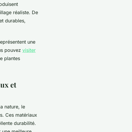
roduisent
illage réaliste. De
et durables,
représentent une
Vous pouvez
visiter
de plantes
aux et
a nature, le
is. Ces matériaux
lente durabilité.
 une meilleure