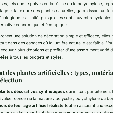
isés, tels que le polyester, la résine ou le polyethylene, rep
llage et la texture des plantes naturelles, garantissant un feu
écologique est limité, puisqu’elles sont souvent recyclables 
ternative économique et écologique.
rchent une solution de décoration simple et efficace, elles 
rtout dans des espaces où la lumière naturelle est faible. 
couvrir plus d’options et profiter d’une assortiment varié 
tées à tous les budgets et styles.
t des plantes artificielles : types, matéri
sélection
plantes décoratives synthétiques
qui imitent parfaitement l
 évaluer concerne la matière : polyester, polyéthylène ou bo
oix de feuillage artificiel réaliste
tout en assurant une excel
antes synthétiques haut de gamme vous permettra d’obtenir