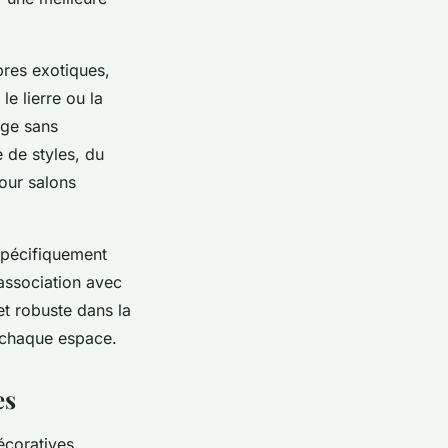
bres exotiques,
le lierre ou la
age sans
 de styles, du
our salons
 spécifiquement
’association avec
et robuste dans la
r chaque espace.
es
écoratives