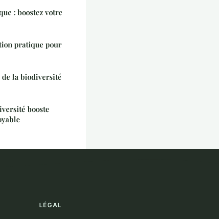
que : boostez votre
tion pratique pour
de la biodiversité
versité booste
oyable
LÉGAL