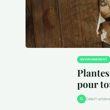
ENVIRONNEMENT
Plantes 
pour to
C
Célia
11 octobr