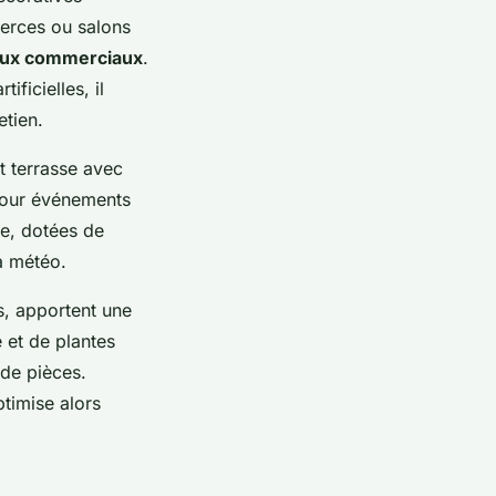
merces ou salons
aux commerciaux
.
ficielles, il
etien.
t terrasse avec
 pour événements
ie, dotées de
la météo.
s, apportent une
e et de plantes
 de pièces.
ptimise alors