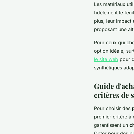
Les matériaux util
fidèlement le feui
plus, leur impact 
proposant une al
Pour ceux qui che
option idéale, su
le site web
pour dé
synthétiques adap
Guide d'acha
critères de 
Pour choisir des
premier critère à
garantissent un
ch
Opter pour des pl