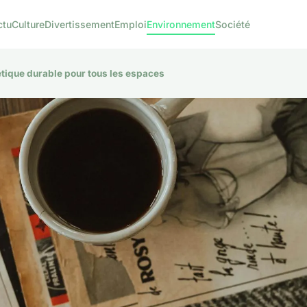
ctu
Culture
Divertissement
Emploi
Environnement
Société
thétique durable pour tous les espaces