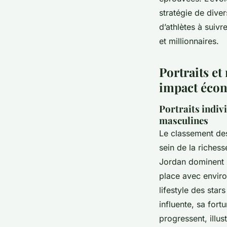
stratégie de diver
d’athlètes à suivr
et millionnaires.
Portraits et
impact éco
Portraits indiv
masculines
Le classement des
sein de la riches
Jordan dominent l
place avec environ
lifestyle des star
influente, sa for
progressent, ill