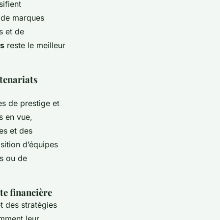
ifient
on de marques
s et de
rs
reste le meilleur
tenariats
s de prestige et
s en vue,
es et des
isition d’équipes
ts ou de
te financière
t des stratégies
amment leur