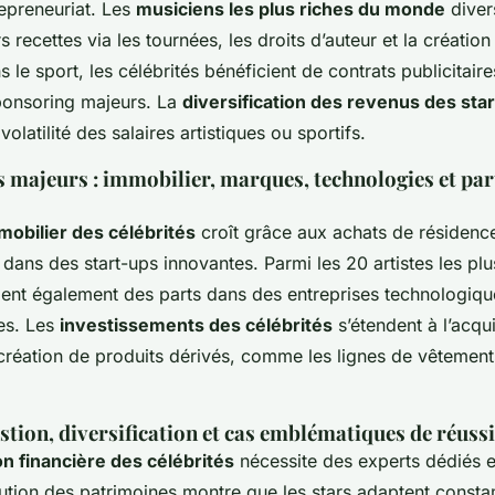
repreneuriat. Les
musiciens les plus riches du monde
divers
 recettes via les tournées, les droits d’auteur et la créati
 le sport, les célébrités bénéficient de contrats publicitaire
ponsoring majeurs. La
diversification des revenus des sta
olatilité des salaires artistiques ou sportifs.
 majeurs : immobilier, marques, technologies et par
mobilier des célébrités
croît grâce aux achats de résidence
 dans des start-ups innovantes. Parmi les 20 artistes les plu
nt également des parts dans des entreprises technologiqu
es. Les
investissements des célébrités
s’étendent à l’acqu
 création de produits dérivés, comme les lignes de vêtemen
estion, diversification et cas emblématiques de réussi
on financière des célébrités
nécessite des experts dédiés e
ution des patrimoines montre que les stars adaptent const