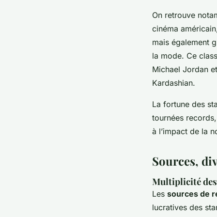
On retrouve nota
cinéma américain,
mais également gr
la mode. Ce class
Michael Jordan e
Kardashian.
La fortune des st
tournées records, 
à l’impact de la n
Sources, div
Multiplicité des
Les
sources de r
lucratives des st