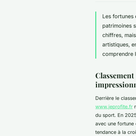
Les fortunes 
patrimoines 
chiffres, mai
artistiques, 
comprendre l’
Classement 2
impression
Derrière le class
www.jeprofite.fr
r
du sport. En 2025
avec une fortune c
tendance à la croi