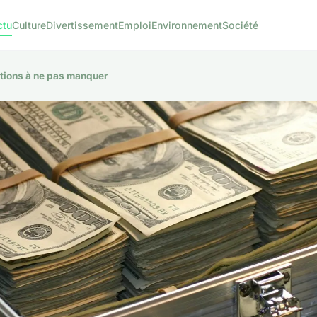
ctu
Culture
Divertissement
Emploi
Environnement
Société
lations à ne pas manquer