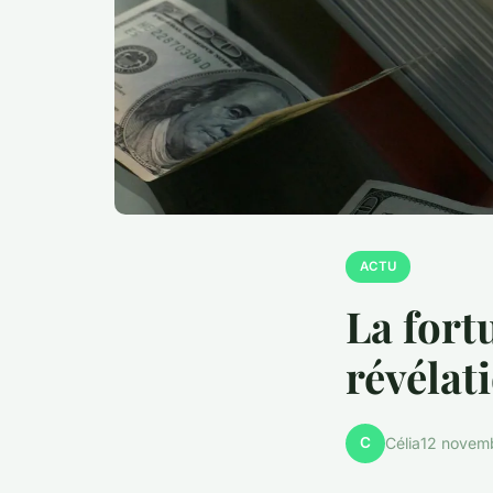
ACTU
La fortu
révélat
C
Célia
12 novem