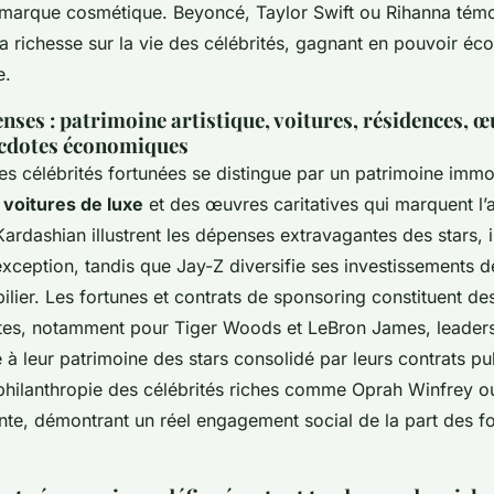
 marque cosmétique. Beyoncé, Taylor Swift ou Rihanna tém
 la richesse sur la vie des célébrités, gagnant en pouvoir é
e.
enses : patrimoine artistique, voitures, résidences, 
necdotes économiques
s célébrités fortunées se distingue par un patrimoine immob
s
voitures de luxe
et des œuvres caritatives qui marquent l’a
rdashian illustrent les dépenses extravagantes des stars, 
exception, tandis que Jay-Z diversifie ses investissements d
bilier. Les fortunes et contrats de sponsoring constituent d
tes, notamment pour Tiger Woods et LeBron James, leaders
 à leur patrimoine des stars consolidé par leurs contrats pub
 philanthropie des célébrités riches comme Oprah Winfrey 
nte, démontrant un réel engagement social de la part des fo