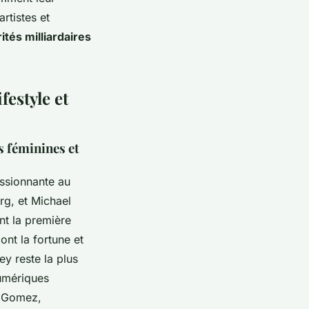
rtistes et
ités milliardaires
festyle et
s féminines et
essionnante au
rg, et Michael
nt la première
ont la fortune et
ey reste la plus
numériques
a Gomez,