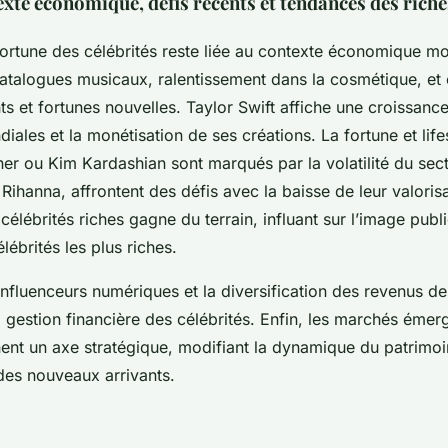
xte économique, défis récents et tendances des riche
 fortune des célébrités reste liée au contexte économique mo
catalogues musicaux, ralentissement dans la cosmétique, et
 et fortunes nouvelles. Taylor Swift affiche une croissanc
ales et la monétisation de ses créations. La fortune et life
r ou Kim Kardashian sont marqués par la volatilité du sec
 Rihanna, affrontent des défis avec la baisse de leur valorisa
célébrités riches gagne du terrain, influant sur l’image publi
ébrités les plus riches.
influenceurs numériques et la diversification des revenus de
a gestion financière des célébrités. Enfin, les marchés émer
ent un axe stratégique, modifiant la dynamique du patrimoi
 des nouveaux arrivants.