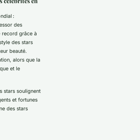
s célébrités en
ndial :
 essor des
e record grâce à
style des stars
teur beauté.
tion, alors que la
que et le
s stars soulignent
gents et fortunes
ne des stars