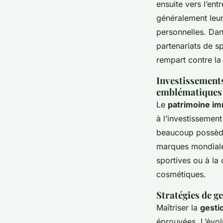
ensuite vers l’ent
généralement leurs
personnelles. Dans
partenariats de s
rempart contre la v
Investissements
emblématiques
Le
patrimoine im
à l’investissement
beaucoup possède
marques mondial
sportives ou à la
cosmétiques.
Stratégies de g
Maîtriser la
gesti
éprouvées. L’évol