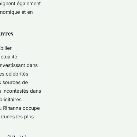
oignent également
conomique et en
œuvres
ilier
ctualité.
investissant dans
es célébrités
es sources de
 incontestés dans
licitaires.
ou Rihanna occupe
rtunes les plus