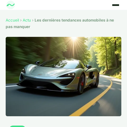
Accueil
›
Actu
›
Les dernières tendances automobiles à ne
pas manquer