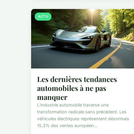
ACTU
Les dernières tendances
automobiles à ne pas
manquer
L'industrie automobile traverse une
transformation radicale sans précédent. Les
véhicules électriques représentent désormais
15,3% des ventes européen...