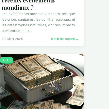
récents événements
mondiaux ?
Les événements mondiaux récents, tels que
les crises sanitaires, les conflits régionaux et
les catastrophes naturelles, ont des impacts
environnementa...
23 juillet 2025
6 min de lecture →
ACTU