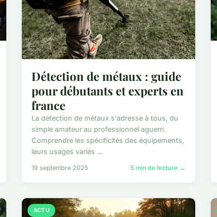
Détection de métaux : guide
pour débutants et experts en
france
La détection de métaux s'adresse à tous, du
simple amateur au professionnel aguerri.
Comprendre les spécificités des équipements,
leurs usages variés ...
19 septembre 2025
5 min de lecture →
ACTU