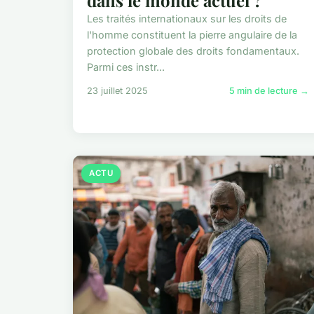
dans le monde actuel ?
Les traités internationaux sur les droits de
l'homme constituent la pierre angulaire de la
protection globale des droits fondamentaux.
Parmi ces instr...
23 juillet 2025
5 min de lecture →
ACTU