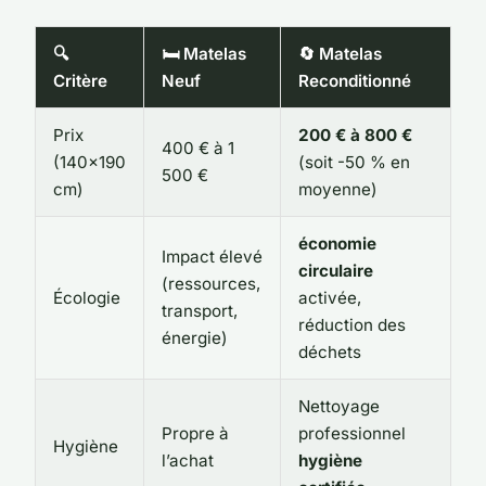
🔍
🛏️ Matelas
🔄 Matelas
Critère
Neuf
Reconditionné
Prix
200 € à 800 €
400 € à 1
(140x190
(
soit -50 % en
500 €
cm)
moyenne
)
économie
Impact élevé
circulaire
(ressources,
Écologie
activée,
transport,
réduction des
énergie)
déchets
Nettoyage
Propre à
professionnel
Hygiène
l’achat
hygiène